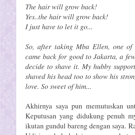
The hair will grow back!
Yes..the hair will grow back!
I just have to let it go...
So, after taking Mba Ellen, one of
came back for good to Jakarta, a fe
decide to shave it. My hubby suppor
shaved his head too to show his stro
love. So sweet of him...
Akhirnya saya pun memutuskan un
Keputusan yang didukung penuh m
ikutan gundul bareng dengan saya. R