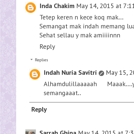
Inda Chakim
May 14, 2015 at 7:1
Tetep keren n kece koq mak...
Semangat mak indah memang luar
Sehat sellau y mak amiiiinnn
Reply
Replies
Indah Nuria Savitri
May 15, 2
Alhamdulillaaaaah Maaak.
semangaaat..
Reply
Sarrah Ghina
May 14, 2015 at 7: