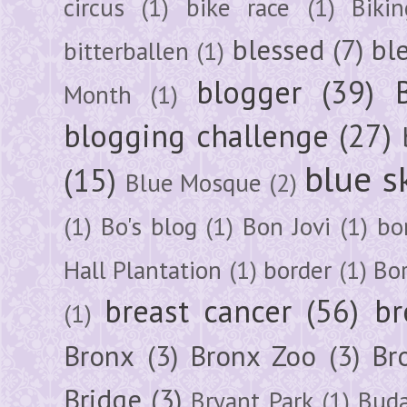
circus
(1)
bike race
(1)
Bikin
blessed
(7)
bl
bitterballen
(1)
blogger
(39)
Month
(1)
blogging challenge
(27)
blue s
(15)
Blue Mosque
(2)
(1)
Bo's blog
(1)
Bon Jovi
(1)
bo
Hall Plantation
(1)
border
(1)
Bo
breast cancer
(56)
br
(1)
Bronx
(3)
Bronx Zoo
(3)
Br
Bridge
(3)
Bryant Park
(1)
Buda