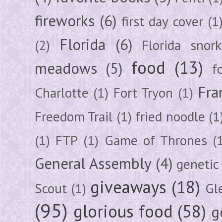
fireworks
(6)
first day cover
(1
Florida
(6)
(2)
Florida snork
food
(13)
meadows
(5)
f
Fra
Charlotte
(1)
Fort Tryon
(1)
Freedom Trail
(1)
fried noodle
(1
(1)
FTP
(1)
Game of Thrones
(
General Assembly
(4)
genetic
giveaways
(18)
Scout
(1)
Gl
(95)
glorious food
(58)
g