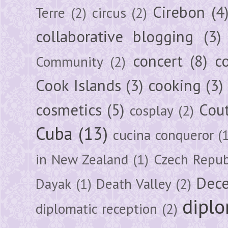
Cirebon
(4
Terre
(2)
circus
(2)
collaborative blogging
(3)
concert
(8)
c
Community
(2)
Cook Islands
(3)
cooking
(3)
cosmetics
(5)
Cou
cosplay
(2)
Cuba
(13)
cucina conqueror
(
in New Zealand
(1)
Czech Repub
Dec
Dayak
(1)
Death Valley
(2)
diplo
diplomatic reception
(2)