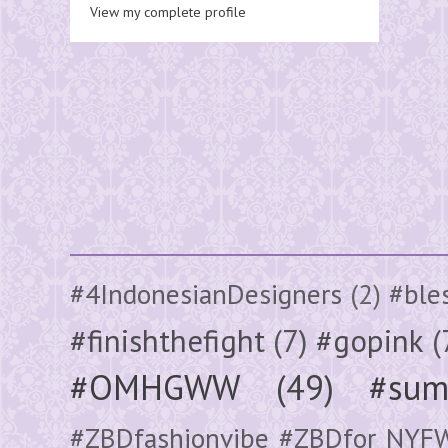
View my complete profile
#4IndonesianDesigners
(2)
#ble
#finishthefight
(7)
#gopink
(
#OMHGWW
(49)
#sum
#ZBDfashionvibe #ZBDfor NYF