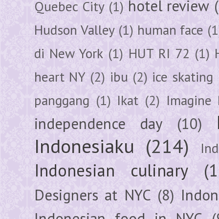
hotel review
Quebec City
(1)
Hudson Valley
(1)
human face
(1
di New York
(1)
HUT RI 72
(1)
heart NY
(2)
ibu
(2)
ice skating
panggang
(1)
Ikat
(2)
Imagine 
independence day
(10)
Indonesiaku
(214)
In
Indonesian culinary
(1
Designers at NYC
(8)
Indon
Indonesian food in NYC
(