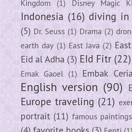
Kingdom
(1)
Disney Magic K
Indonesia
(16)
diving i
(5)
Dr. Seuss
(1)
Drama
(2)
dron
East
earth day
(1)
East Java
(2)
EId Fitr
(22)
Eid al Adha
(3)
Embak Ceri
Emak Gaoel
(1)
English version
(90)
Europe traveling
(21)
exe
portrait
(11)
famous painting
(4)
favorite books
(3)
Fenti
(1