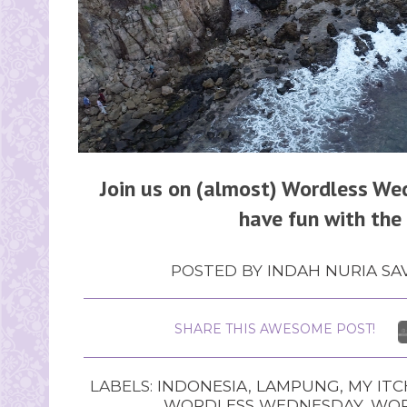
Join us on (almost) Wordless We
have fun with the 
POSTED BY
INDAH NURIA SAV
SHARE THIS AWESOME POST!
LABELS:
INDONESIA
,
LAMPUNG
,
MY ITC
WORDLESS WEDNESDAY
,
WOR