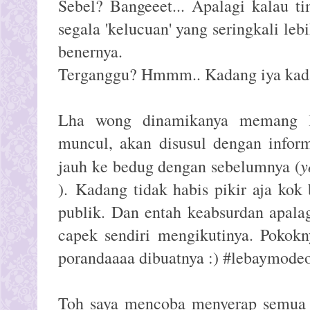
Sebel? Bangeeet... Apalagi kalau t
segala 'kelucuan' yang seringkali le
benernya.
Terganggu? Hmmm.. Kadang iya kad
Lha wong dinamikanya memang lu
muncul, akan disusul dengan infor
y
jauh ke bedug dengan sebelumnya (
).
Kadang tidak habis pikir aja kok
publik. Dan entah keabsurdan apala
capek sendiri mengikutinya. Pokokn
porandaaaa dibuatnya :) #lebaymodeo
Toh saya mencoba menyerap semua i