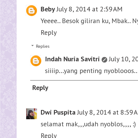
Beby
July 8, 2014 at 2:59 AM
Yeeee.. Besok giliran ku, Mbak.. 
Reply
Replies
Indah Nuria Savitri
July 10, 
siiiip...yang penting nyoblooos..
Reply
Dwi Puspita
July 8, 2014 at 8:59 
selamat mak,,,udah nyoblos,,,, :)
Reply