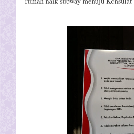
rumah naik subway menuju Konsulat J