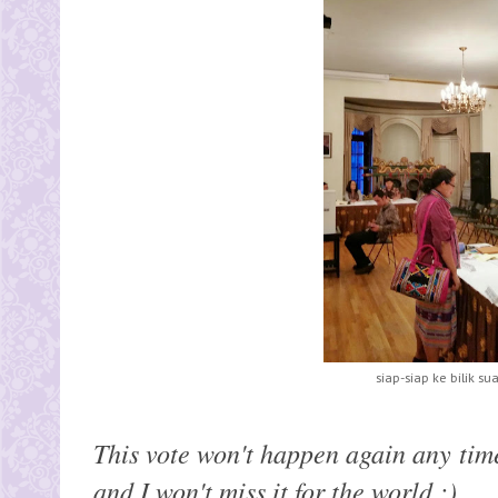
siap-siap ke bilik sua
This
vote won't
happen
again any time 
and I won't miss it for the
world :)
.