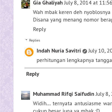
Gia Ghaliyah
July 8, 2014 at 11:5
Wah mbak keren deh nyoblosnya d
Disana yang menang nomor bera
Reply
Replies
Indah Nuria Savitri
July 10, 
perhitungan lengkapnya tanggal 9 
Reply
Muhammad Rifqi Saifudin
July 8
Widih... ternyata antusiasme wa
cukup besar juga ya mbak :D