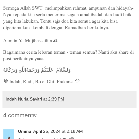
Semoga Allah SWT melimpahkan rahmat, ampunan dan hidayah-
Nya kepada kita serta menerima segala amal ibadah dan budi baik
yang kita lakukan. Tentu saja doa kita semua agar kita bisa
dipertemukan kembali dengan Ramadhan berikutnya.
Aamiin Ya Mujibassailiin 🙏
Bagaimana cerita lebaran teman - teman semua? Nanti aku share di
post berikutnya yaaaa
‎وَلسَّلاَمُ عَلَيْكُمُ وَرَحْمَةُاللَّهِ وَبَرَكَاتُهُ
💜 Indah, Rudi, Bo et Obi Frakarsa 💜
Indah Nuria Savitri
at
2:39 PM
4 comments:
Ummu
April 25, 2024 at 2:18 AM