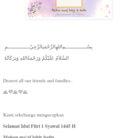
‎ﺑِﺴْــــــــــــــﻤِﺎﻟﻠﻬِﺎﻟﺮَّﺣْﻤَﻨِﺎﻟﺮَّﺣِﻲْــــــــــــــﻢِ
‎ السَّلاَمُ عَلَيْكُمْ وَرَحْمَةُاللهِ وَبَرَكَاتُهُ
Dearest all our friends and families..
🙏💜🙏💜🙏
Kami sekeluarga mengucapkan
Selamat Idul Fitri 1 Syawal 1445 H
Mohon ma'af lahir batin