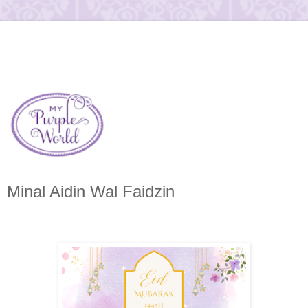
Minal Aidin Wal Faidzin