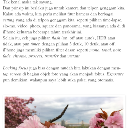
Tak kenal maka tak sayang.
Dan prinsip ini berlaku juga untuk kamera dan telpon genggam kita.
Kalau ada waktu, kita perlu melihat fitur kamera dan berbagai
setting
yang ada di telpon genggam kita, seperti pilihan time-lapse,
slo-mo, video, photo, square dan panorama, yang biasanya ada di di
iPhone keluaran beberapa tahun terakhir ini.
Selain itu, cek juga pilihan
flash
(on, off atau auto) , HDR atau
tidak, atau pun
timer,
dengan pilihan 3 detik, 10 detik, atau off.
iPhone juga memiliki pilihan filter dasar, seperti
mono, tonal, noir,
fade, chrome, process, transfer
dan i
nstant
.
Locking focus
juga bisa dengan mudah kita lakukan dengan men-
tap screen
di bagian objek foto yang akan menjadi fokus.
Exposure
pun demikian, walaupun saya lebih suka pakai yang otomatis.