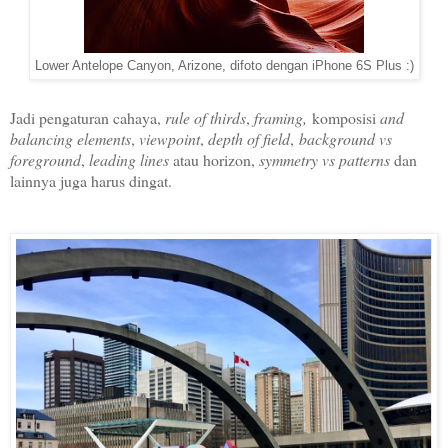
Lower Antelope Canyon, Arizone, difoto dengan iPhone 6S Plus :)
Jadi pengaturan cahaya,
rule of thirds
,
framing,
komposisi
and
balancing elements
,
viewpoint
,
depth of field
,
background vs
foreground
,
leading lines
atau horizon,
symmetry vs patterns
dan
lainnya juga harus dingat.