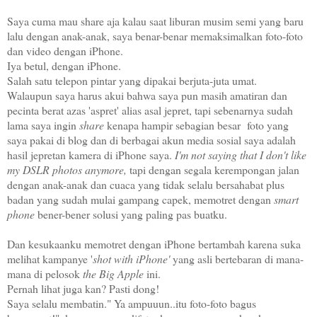
Saya cuma mau share aja kalau saat liburan musim semi yang baru
lalu dengan anak-anak, saya benar-benar memaksimalkan foto-foto
dan video dengan iPhone.
Iya betul, dengan iPhone.
Salah satu telepon pintar yang dipakai berjuta-juta umat.
Walaupun saya harus akui bahwa saya pun masih amatiran dan
pecinta berat azas 'aspret' alias asal jepret, tapi sebenarnya sudah
lama saya ingin
share
kenapa hampir sebagian besar foto yang
saya pakai di blog dan di berbagai akun media sosial saya adalah
hasil jepretan kamera di iPhone saya.
I'm not saying that I don't like
my DSLR photos anymore,
tapi dengan segala kerempongan jalan
dengan anak-anak dan cuaca yang tidak selalu bersahabat plus
badan yang sudah mulai gampang capek, memotret dengan
smart
phone
bener-bener solusi yang paling pas buatku.
Dan kesukaanku memotret dengan iPhone bertambah karena suka
melihat kampanye '
shot with iPhone'
yang asli bertebaran di mana-
mana di pelosok
the Big Apple
ini.
Pernah lihat juga kan? Pasti dong!
Saya selalu membatin." Ya ampuuun..itu foto-foto bagus