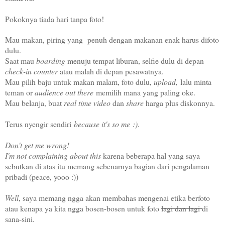
Pokoknya tiada hari tanpa foto!
Mau makan, piring yang penuh dengan makanan enak harus difoto
dulu.
Saat mau
boarding
menuju tempat liburan, selfie dulu di depan
check-in counter
atau malah di depan pesawatnya.
Mau pilih baju untuk makan malam, foto dulu,
upload,
lalu minta
teman or
audience out there
memilih mana yang paling oke.
Mau belanja, buat
real time video
dan
share
harga plus diskonnya.
Terus nyengir sendiri
because it's so me :).
Don't get me wrong!
I'm not complaining about this
karena beberapa hal yang saya
sebutkan di atas itu memang sebenarnya bagian dari pengalaman
pribadi (peace, yooo :))
Well
, saya memang ngga akan membahas mengenai etika berfoto
atau kenapa ya kita ngga bosen-bosen untuk foto
lagi dan lagi
di
sana-sini.