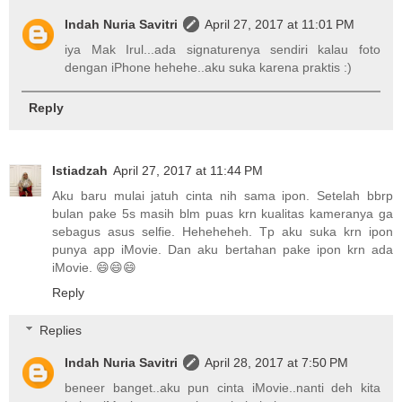
Indah Nuria Savitri
April 27, 2017 at 11:01 PM
iya Mak Irul...ada signaturenya sendiri kalau foto
dengan iPhone hehehe..aku suka karena praktis :)
Reply
Istiadzah
April 27, 2017 at 11:44 PM
Aku baru mulai jatuh cinta nih sama ipon. Setelah bbrp
bulan pake 5s masih blm puas krn kualitas kameranya ga
sebagus asus selfie. Heheheheh. Tp aku suka krn ipon
punya app iMovie. Dan aku bertahan pake ipon krn ada
iMovie. 😄😄😄
Reply
Replies
Indah Nuria Savitri
April 28, 2017 at 7:50 PM
beneer banget..aku pun cinta iMovie..nanti deh kita