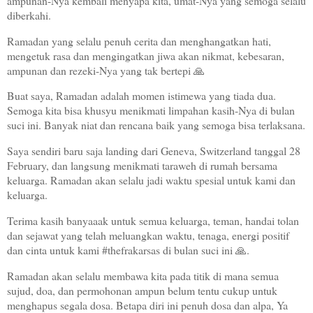
ampunan-Nya kembali menyapa kita, umat-Nya yang semoga selalu
diberkahi.
Ramadan yang selalu penuh cerita dan menghangatkan hati,
mengetuk rasa dan mengingatkan jiwa akan nikmat, kebesaran,
ampunan dan rezeki-Nya yang tak bertepi 🙏
Buat saya, Ramadan adalah momen istimewa yang tiada dua.
Semoga kita bisa khusyu menikmati limpahan kasih-Nya di bulan
suci ini. Banyak niat dan rencana baik yang semoga bisa terlaksana.
Saya sendiri baru saja landing dari Geneva, Switzerland tanggal 28
February, dan langsung menikmati taraweh di rumah bersama
keluarga. Ramadan akan selalu jadi waktu spesial untuk kami dan
keluarga.
Terima kasih banyaaak untuk semua keluarga, teman, handai tolan
dan sejawat yang telah meluangkan waktu, tenaga, energi positif
dan cinta untuk kami #thefrakarsas di bulan suci ini 🙏.
Ramadan akan selalu membawa kita pada titik di mana semua
sujud, doa, dan permohonan ampun belum tentu cukup untuk
menghapus segala dosa. Betapa diri ini penuh dosa dan alpa, Ya