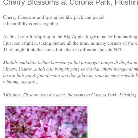
Cherry Blossoms at Corona Park, Flush
Cherry blossoms and spring are like pack and parcel.
It beautifully comes together.
As this is our first spring in the Big Apple, forgive me for bombarding
I just can't fight it, taking picture all the time, in many corners of the ci
They might look the same, but taken in different spots in NYC.
Mudah-mudahan belum boseeen ya liat postingan bunga di blogku in
I know, I know...
udah ada banyak yang cerita dan share mengenai mu
hasrat hati untuk foto di sana sini dan jalan ke sana ke mari setelah
with me, okaaay ..
This time, I'll show you the cerry blossoms at Corona Park, Flushi