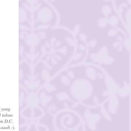
l yang
3 tahun
on D.C.
aaah :).