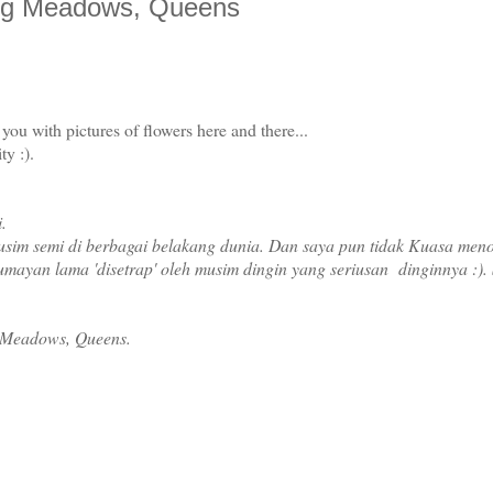
ing Meadows, Queens
 you with pictures of flowers here and there...
ty :).
i.
sim semi di berbagai belakang dunia. Dan saya pun tidak Kuasa men
 lumayan lama 'disetrap' oleh musim dingin yang seriusan dinginnya :).
ng Meadows, Queens.