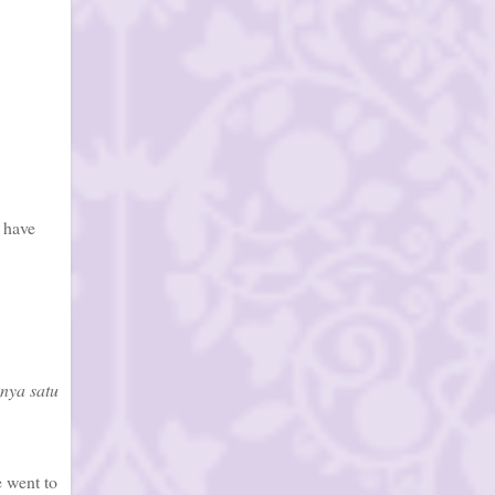
e have
nya satu
e went to