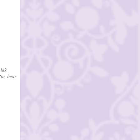
olak
 So, bear