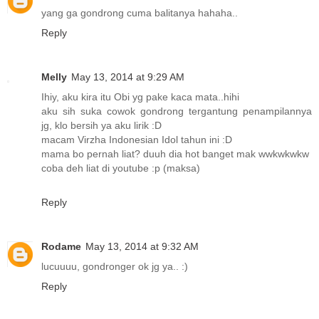
yang ga gondrong cuma balitanya hahaha..
Reply
Melly
May 13, 2014 at 9:29 AM
Ihiy, aku kira itu Obi yg pake kaca mata..hihi
aku sih suka cowok gondrong tergantung penampilannya
jg, klo bersih ya aku lirik :D
macam Virzha Indonesian Idol tahun ini :D
mama bo pernah liat? duuh dia hot banget mak wwkwkwkw
coba deh liat di youtube :p (maksa)
Reply
Rodame
May 13, 2014 at 9:32 AM
lucuuuu, gondronger ok jg ya.. :)
Reply