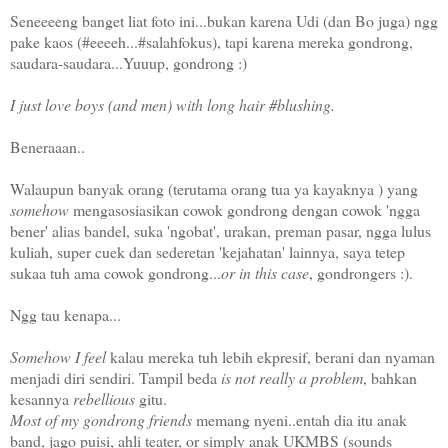
Seneeeeng banget liat foto ini...bukan karena Udi (dan Bo juga) ngg
pake kaos (#eeeeh...#salahfokus), tapi karena mereka gondrong,
saudara-saudara...Yuuup, gondrong :)
I just love boys (and men) with long hair #blushing.
Beneraaan..
Walaupun banyak orang (terutama orang tua ya kayaknya ) yang
somehow
mengasosiasikan cowok gondrong dengan cowok 'ngga
bener' alias bandel, suka 'ngobat', urakan, preman pasar, ngga lulus
kuliah, super cuek dan sederetan 'kejahatan' lainnya, saya tetep
sukaa tuh ama cowok gondrong...
or in this case
, gondrongers :).
Ngg tau kenapa...
Somehow I feel
kalau mereka tuh lebih ekpresif, berani dan nyaman
menjadi diri sendiri. Tampil beda
is not really a problem
, bahkan
kesannya
rebellious
gitu.
Most of my gondrong friends
memang nyeni..entah dia itu anak
band, jago puisi, ahli teater, or simply anak UKMBS (sounds