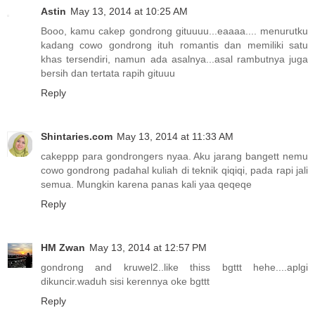
Astin
May 13, 2014 at 10:25 AM
Booo, kamu cakep gondrong gituuuu...eaaaa.... menurutku
kadang cowo gondrong ituh romantis dan memiliki satu
khas tersendiri, namun ada asalnya...asal rambutnya juga
bersih dan tertata rapih gituuu
Reply
Shintaries.com
May 13, 2014 at 11:33 AM
cakeppp para gondrongers nyaa. Aku jarang bangett nemu
cowo gondrong padahal kuliah di teknik qiqiqi, pada rapi jali
semua. Mungkin karena panas kali yaa qeqeqe
Reply
HM Zwan
May 13, 2014 at 12:57 PM
gondrong and kruwel2..like thiss bgttt hehe....aplgi
dikuncir.waduh sisi kerennya oke bgttt
Reply