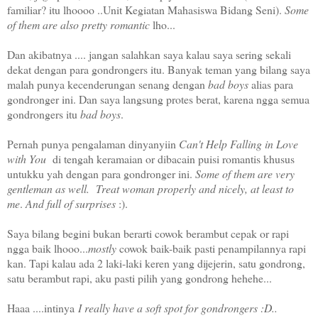
familiar? itu lhoooo ..Unit Kegiatan Mahasiswa Bidang Seni).
Some
of them are also pretty romantic
lho...
Dan akibatnya .... jangan salahkan saya kalau saya sering sekali
dekat dengan para gondrongers itu. Banyak teman yang bilang saya
malah punya kecenderungan senang dengan
bad boys
alias para
gondronger ini. Dan saya langsung protes berat, karena ngga semua
gondrongers itu
bad boys
.
Pernah punya pengalaman dinyanyiin
Can't Help Falling in Love
with You
di tengah keramaian or dibacain puisi romantis khusus
untukku yah dengan para gondronger ini.
Some of them are very
gentleman as well. Treat woman properly and nicely, at least to
me
.
And full of surprises
:).
Saya bilang begini bukan berarti cowok berambut cepak or rapi
ngga baik lhooo...
mostly
cowok baik-baik pasti penampilannya rapi
kan. Tapi kalau ada 2 laki-laki keren yang dijejerin, satu gondrong,
satu berambut rapi, aku pasti pilih yang gondrong hehehe...
Haaa ....intinya
I really have a soft spot for gondrongers :D..