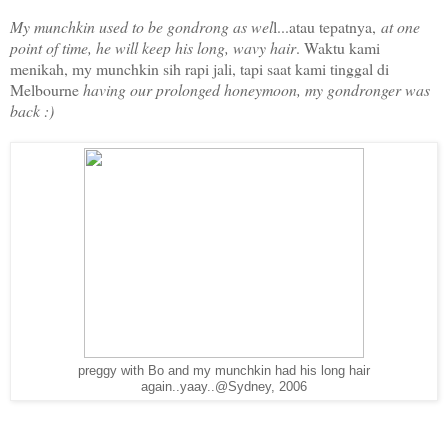
My munchkin used to be gondrong as wel
l...atau tepatnya,
at one
point of time, he will keep his long, wavy hair
. Waktu kami
menikah, my munchkin sih rapi jali, tapi saat kami tinggal di
Melbourne
having our prolonged honeymoon, my gondronger was
back :)
preggy with Bo and my munchkin had his long hair
again..yaay..@Sydney, 2006